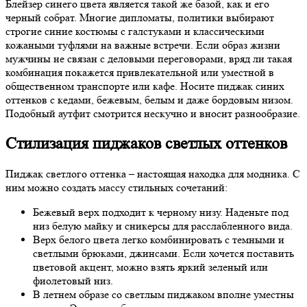
Блейзер синего цвета является такой же базой, как и его
черный собрат. Многие дипломаты, политики выбирают
строгие синие костюмы с галстуками и классическими
кожаными туфлями на важные встречи. Если образ жизни
мужчины не связан с деловыми переговорами, вряд ли такая
комбинация покажется привлекательной или уместной в
общественном транспорте или кафе. Носите пиджак синих
оттенков с кедами, бежевым, белым и даже бордовым низом.
Подобный аутфит смотрится нескучно и вносит разнообразие.
Стилизация пиджаков светлых оттенков
Пиджак светлого оттенка – настоящая находка для модника. С
ним можно создать массу стильных сочетаний:
Бежевый верх подходит к черному низу. Наденьте под
низ белую майку и сникерсы для расслабленного вида.
Верх белого цвета легко комбинировать с темными и
светлыми брюками, джинсами. Если хочется поставить
цветовой акцент, можно взять яркий зеленый или
фиолетовый низ.
В летнем образе со светлым пиджаком вполне уместны