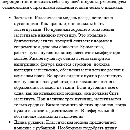
мероприятии и показать себя с лучшей стороны, рекомендуем
ознакомиться с правилами ношения классического пиджака:
Застежки. Классическая модель всегда дополнена
пуговицами. Как правило, они должны быть
застегнутыми. По правилам хорошего тона нельзя
застегивать нижнюю пуговицу. Это отсылка к
британскому стилю, который считается нормой в
современном деловом обществе. Кроме того,
расстегнутая пуговица внизу обеспечит комфорт при
ходьбе. Расстегнутая пуговица всегда смотрится
выигрышно: фигура кажется стройной, походка
выглядит естественно, обеспечивается легкий доступ к
карманам брюк. Во время сидения нужно расстегнуть
все пуговицы для удобства, во избежание смятия и
образования заломов на ткани. Если пуговица всего
одна, как на итальянских моделях, она должны быть
застегнута. При наличии трех пуговиц, застегивается
только средняя. Важно помнить об этих правилах, когда
нужно выглядеть джентльменом. В неформальной
обстановке возможны исключения.
Длина рукавов. Классическая модель предполагает
ношение с рубашкой. Необходимо подобрать длину