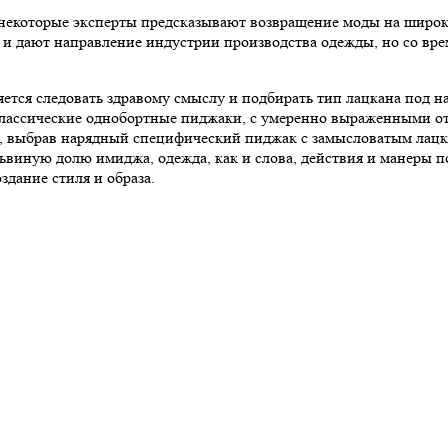
екоторые эксперты предсказывают возвращение моды на широкие
 и дают направление индустрии производства одежды, но со врем
тся следовать здравому смыслу и подбирать тип лацкана под на
 классические однобортные пиджаки, с умеренно выраженными о
е, выбрав нарядный специфический пиджак с замысловатым лацкан
иную долю имиджа, одежда, как и слова, действия и манеры под
здание стиля и образа.