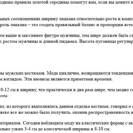
однако правила золотой середины помогут вам, если вы цените
ьных соотношениях ширину лацкана относительно роста и компл
оль лацкана – это создать правильный баланс и пропорции все
м выше и массивнее фигура мужчины, тем шире должен быть са
 с ростом мужчины и длиной пиджака. Высота пуговицы регулир
ы мужских костюмов. Мода циклична, возвращаются тенденции, 
м взглядом. Эти нюансы являются приметами времени.
-12 см в ширину, что практически в два раза шире, чем модно с
сом.
л, из которого выполнялась данная отделка костюма, говорил о 
веке все же можно было получить, оценив распространенность и 
атериалов. Сегодня наблюдаем моду на классические формы с а
льно узких 3-4 см до классической ширины в 8-10 см.