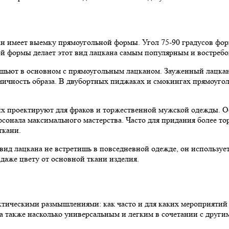
ан имеет выемку прямоугольной формы. Угол 75-90 градусов фор
ой формы делает этот вид лацкана самым популярным и востреб
е шьют в основном с прямоугольным лацканом. Зауженный лацк
ичность образа. В двубортных пиджаках и смокингах прямоугол
их проектируют для фраков и торжественной мужской одежды. 
рсонала максимального мастерства. Часто для придания более т
ткани.
вид лацкана не встретишь в повседневной одежде, он используе
даже цвету от основной ткани изделия.
тическими размышлениями: как часто и для каких мероприятий 
а также насколько универсальным и легким в сочетании с други