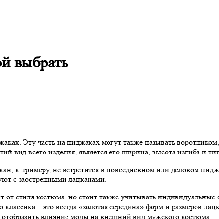
ой выбрать
жаках. Эту часть на пиджаках могут также называть воротником
й вид всего изделия, является его ширина, высота изгиба и ти
н, к примеру, не встретится в повседневном или деловом пиджа
уют с заостренными лацканами.
 от стиля костюма, но стоит также учитывать индивидуальные фа
 классика – это всегда «золотая середина» форм и размеров лац
ы отобразить влияние моды на внешний вид мужского костюма.