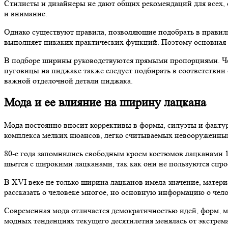
Стилисты и дизайнеры не дают общих рекомендаций для всех, 
и внимание.
Однако существуют правила, позволяющие подобрать в правил
выполняет никаких практических функций. Поэтому основная р
В подборе ширины руководствуются прямыми пропорциями. Че
пуговицы на пиджаке также следует подбирать в соответствии
важной отделочной детали пиджака.
Мода и ее влияние на ширину лацкана
Мода постоянно вносит коррективы в формы, силуэты и фактур
комплекса мелких нюансов, легко считываемых невооруженны
80-е года запомнились свободным кроем костюмов лацканами 10
шьется с широкими лацканами, так как они не пользуются спро
В XVI веке не только ширина лацканов имела значение, материа
рассказать о человеке многое, но основную информацию о чело
Современная мода отличается демократичностью идей, форм, м
модных тенденциях текущего десятилетия менялась от экстрема