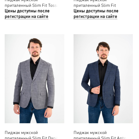
приталенный Slim Fit Tossaro
приталенный Slim Fit
12/025
Цены доступны после
SLAVASIO 12/024
Цены доступны после
регистрации на сайте
регистрации на сайте
Пиджак мужской
Пиджак мужской
приталенный Slim Fit Danilo
приталенный Slim Fit Antonio