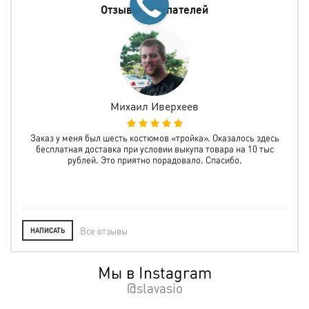
Отзывы покупателей
Михаил Иверхеев
а
Заказ у меня был шесть костюмов «тройка». Оказалось здесь
Зак
олне
бесплатная доставка при условии выкупа товара на 10 тыс
все
рублей. Это приятно порадовало. Спасибо.
пр
Все отзывы
НАПИСАТЬ
Мы в Instagram
@slavasio