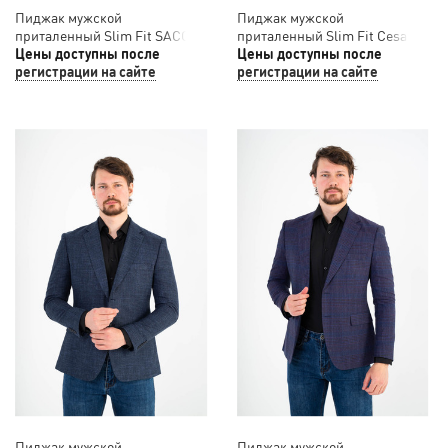
Пиджак мужской
Пиджак мужской
приталенный Slim Fit SACO
приталенный Slim Fit Cesare
12/027
Цены доступны после
Mariano 12/026
Цены доступны после
регистрации на сайте
регистрации на сайте
Пиджак мужской
Пиджак мужской