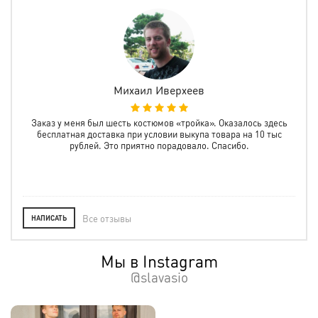
Михаил Иверхеев
а
Заказ у меня был шесть костюмов «тройка». Оказалось здесь
Зак
олне
бесплатная доставка при условии выкупа товара на 10 тыс
все
рублей. Это приятно порадовало. Спасибо.
пр
Все отзывы
НАПИСАТЬ
Мы в Instagram
@slavasio