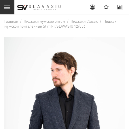
Главная
/
Пиджаки мужские оптом
/
Пиджаки Classic
/
Пиджак
мужской приталенный Slim Fit SLAVASIO 12/036