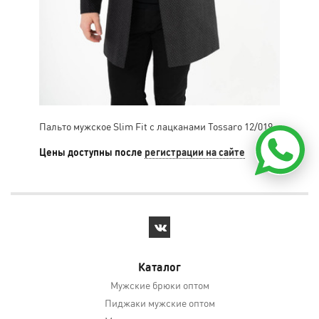
Пальто мужское Slim Fit с лацканами Tossaro 12/019
Пал
12/
Цены доступны после
регистрации на сайте
Цен
Каталог
Мужские брюки оптом
Пиджаки мужские оптом