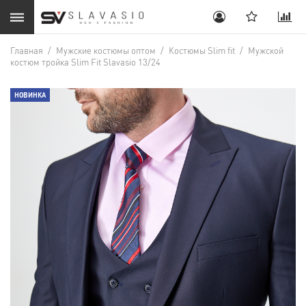
Главная
/
Мужские костюмы оптом
/
Костюмы Slim fit
/
Мужской
костюм тройка Slim Fit Slavasio 13/24
НОВИНКА