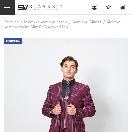
Главная
/
Мужские костюмы оптом
/
Костюмы Slim fit
/
Мужской
костюм тройка Slim Fit Slavasio 11/16
НОВИНКА