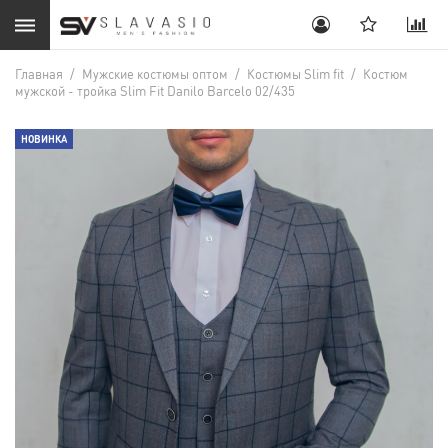
Главная
/
Мужские костюмы оптом
/
Костюмы Slim fit
/
Костюм
мужской - тройка Slim Fit Danilo Barcelo 02/435
НОВИНКА