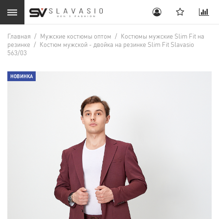
Главная
/
Мужские костюмы оптом
/
Костюмы мужские Slim Fit на
резинке
/
Костюм мужской - двойка на резинке Slim Fit Slavasio
563/03
НОВИНКА