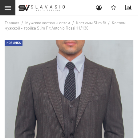
Главная
/
Мужские костюмы оптом
/
Костюмы Slim fit
/
Костюм
мужской - тройка Slim Fit Antonio Rossi 11/130
НОВИНКА