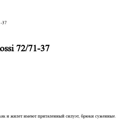
1-37
ssi 72/71-37
джак и жилет имеют приталенный силуэт, брюки суженные.