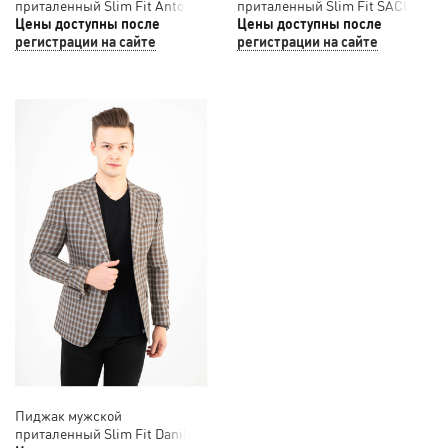
приталенный Slim Fit Antonio
приталенный Slim Fit SACO
Rossi 12/034
Цены доступны после
12/039
Цены доступны после
регистрации на сайте
регистрации на сайте
Пиджак мужской
приталенный Slim Fit Danilo