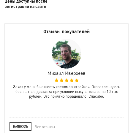
Barcelo 12/041
Цены доступны после
регистрации на сайте
Отзывы покупателей
Михаил Иверхеев
а
Заказ у меня был шесть костюмов «тройка». Оказалось здесь
Зак
олне
бесплатная доставка при условии выкупа товара на 10 тыс
все
рублей. Это приятно порадовало. Спасибо.
пр
Все отзывы
НАПИСАТЬ