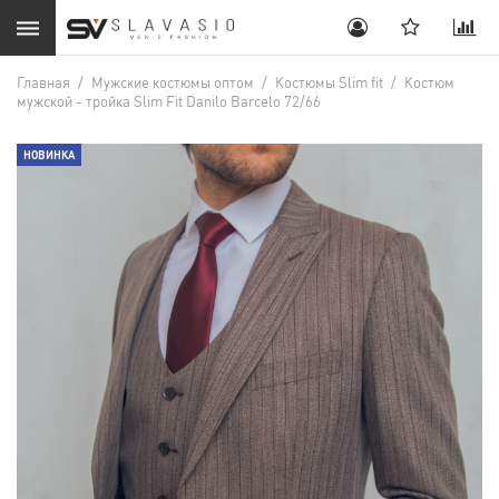
Главная
/
Мужские костюмы оптом
/
Костюмы Slim fit
/
Костюм
мужской - тройка Slim Fit Danilo Barcelo 72/66
НОВИНКА