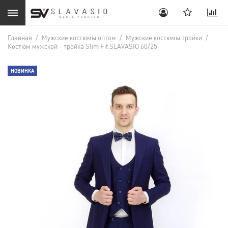
Главная
/
Мужские костюмы оптом
/
Мужские костюмы тройки
/
Костюм мужской - тройка Slim Fit SLAVASIO 60/25
НОВИНКА