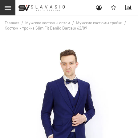
Главная
/
Мужские костюмы оптом
/
Мужские костюмы тройки
/
Костюм - тройка Slim Fit Danilo Barcelo 62/09