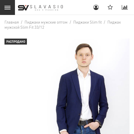
Главная
/
Пиджаки мужские оптом
/
Пиджаки Slim fit
/
Пиджак
мужской Slim Fit 33/12
РАСПРОДАНО