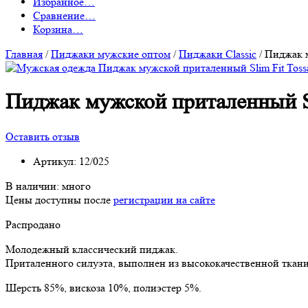
Избранное
…
Сравнение
…
Корзина
…
Главная
/
Пиджаки мужские оптом
/
Пиджаки Classic
/
Пиджак м
Пиджак мужской приталенный Sl
Оставить отзыв
Артикул:
12/025
В наличии:
много
Цены доступны после
регистрации на сайте
Распродано
Молодежный классический пиджак.
Приталенного силуэта, выполнен из высококачественной ткани
Шерсть 85%, вискоза 10%, полиэстер 5%.