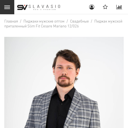
Главная
/
Пиджаки мужские оптом
/
Свадебные
/
Пиджак мужской
приталенный Slim Fit Cesare Mariano 12/026