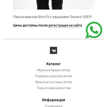
Пальто мужское Slim Fit с лацканами Tossaro 12/019
Пал
12/
Цены доступны после
регистрации на сайте
Цен
Каталог
Мужские брюки оптом
Пиджаки мужские оптом
Мужские костюмы оптом
Пальто мужское оптом
Информация
О компании