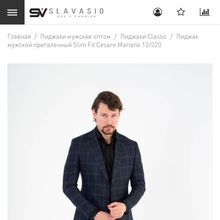
Главная
/
Пиджаки мужские оптом
/
Пиджаки Classic
/
Пиджак
мужской приталенный Slim Fit Cesare Mariano 12/020