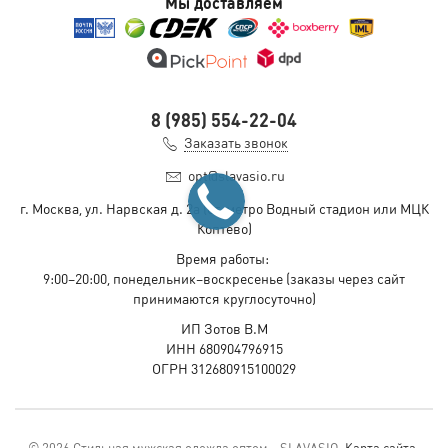
Мы доставляем
8 (985) 554-22-04
Заказать звонок
opt@slavasio.ru
г. Москва, ул. Нарвская д.
2а
(ст. метро Водный стадион или МЦК
Коптево)
Время работы:
9:00–20:00, понедельник–воскресенье
(заказы через сайт
принимаются круглосуточно)
ИП Зотов В.М
ИНН 680904796915
ОГРН 312680915100029
© 2026 Стильная мужская одежда оптом - SLAVASIO.
Карта сайта
.