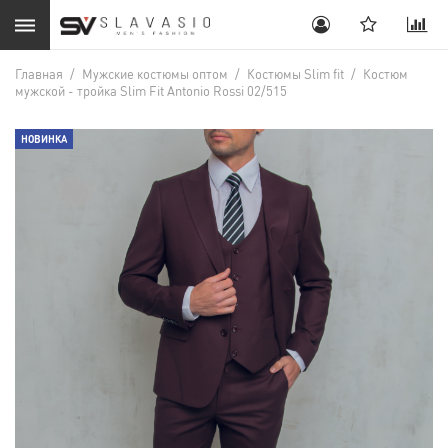
Главная
/
Мужские костюмы оптом
/
Костюмы Slim fit
/
Костюм
мужской - тройка Slim Fit Antonio Rossi 02/515
НОВИНКА