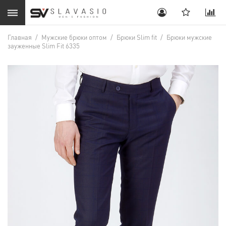
Главная
/
Мужские брюки оптом
/
Брюки Slim fit
/
Брюки мужские
зауженные Slim Fit 6335