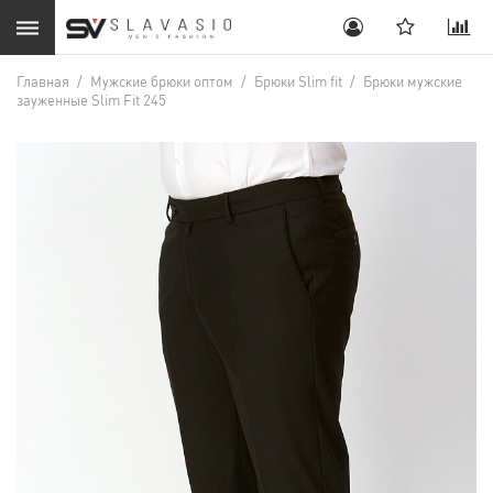
Главная
/
Мужские брюки оптом
/
Брюки Slim fit
/
Брюки мужские
зауженные Slim Fit 245