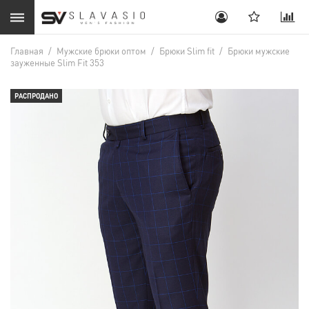
Главная
/
Мужские брюки оптом
/
Брюки Slim fit
/
Брюки мужские
зауженные Slim Fit 353
РАСПРОДАНО