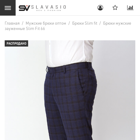
Главная
/
Мужские брюки оптом
/
Брюки Slim fit
/
Брюки мужские
зауженные Slim Fit 66
РАСПРОДАНО