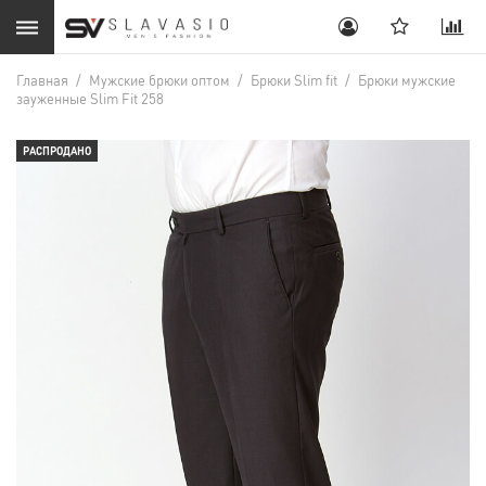
Главная
/
Мужские брюки оптом
/
Брюки Slim fit
/
Брюки мужские
зауженные Slim Fit 258
РАСПРОДАНО