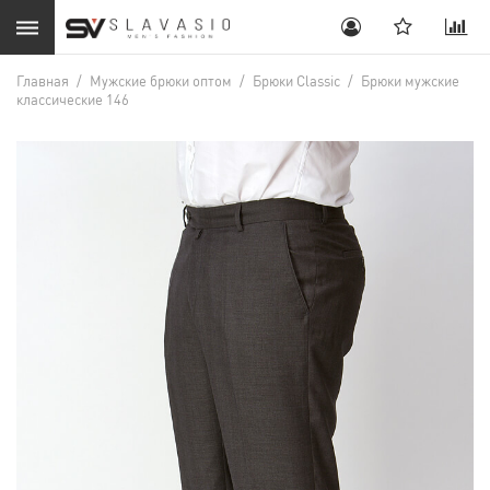
Главная
/
Мужские брюки оптом
/
Брюки Classic
/
Брюки мужские
классические 146