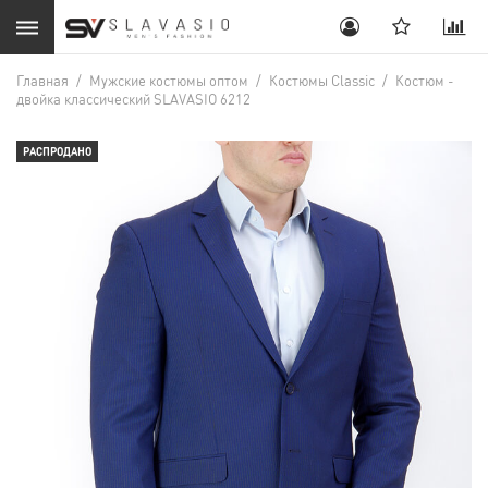
Главная
/
Мужские костюмы оптом
/
Костюмы Classic
/
Костюм -
двойка классический SLAVASIO 6212
РАСПРОДАНО