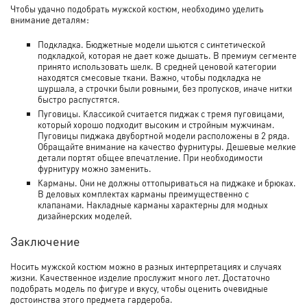
Чтобы удачно подобрать мужской костюм, необходимо уделить
внимание деталям:
Подкладка. Бюджетные модели шьются с синтетической
подкладкой, которая не дает коже дышать. В премиум сегменте
принято использовать шелк. В средней ценовой категории
находятся смесовые ткани. Важно, чтобы подкладка не
шуршала, а строчки были ровными, без пропусков, иначе нитки
быстро распустятся.
Пуговицы. Классикой считается пиджак с тремя пуговицами,
который хорошо подходит высоким и стройным мужчинам.
Пуговицы пиджака двубортной модели расположены в 2 ряда.
Обращайте внимание на качество фурнитуры. Дешевые мелкие
детали портят общее впечатление. При необходимости
фурнитуру можно заменить.
Карманы. Они не должны оттопыриваться на пиджаке и брюках.
В деловых комплектах карманы преимущественно с
клапанами. Накладные карманы характерны для модных
дизайнерских моделей.
Заключение
Носить мужской костюм можно в разных интерпретациях и случаях
жизни. Качественное изделие прослужит много лет. Достаточно
подобрать модель по фигуре и вкусу, чтобы оценить очевидные
достоинства этого предмета гардероба.