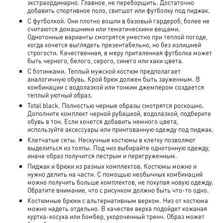
экстраординарно. Главное, не переборщить. Достаточно
добавить спортивное поло, свитшот или футболку под пиджак.
С футболкой. Они плотно вошли в базовый гардероб, более не
считаются домашними или тематическими вещами.
Однотонные варианты смотрятся уместно при теплой погоде,
когда хочется выглядеть презентабельно, но без излишней
строгости. Качественная, в меру приталенная футболка может
быть черного, белого, серого, синего или хаки цвета.
С ботинками. Теплый мужской костюм предполагает
аналогичную обувь. Крой брюк должен быть зауженным. В
комбинации с водолазкой или тонким джемпером создается
теплый уютный образ.
Total black. Полностью черные образы смотрятся роскошно.
Дополните комплект черной рубашкой, водолазкой, подберите
обувь в тон. Если хочется добавить немного цвета,
используйте аксессуары или принтованную одежду под пиджак.
Клетчатые сеты. Нескучные костюмы в клетку позволяют
выделиться из толпы. Под низ выбирайте однотонную одежду,
иначе образ получится пестрым и перегруженным.
Пиджак и брюки из разных комплектов. Костюмы можно и
нужно делить на части. С помощью необычных комбинаций
можно получить больше комплектов, не покупая новую одежду.
Обратите внимание, что с рисунком должно быть что-то одно.
Костюмные брюки с альтернативным верхом. Низ от костюма
можно надеть отдельно. В качестве верха подойдет кожаная
куртка-косуха или бомбер, укороченный тренч. Образ может