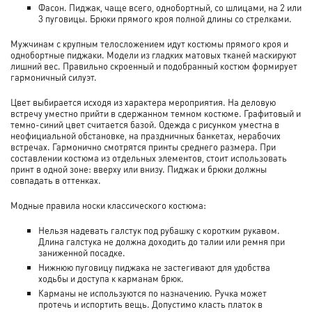
Фасон. Пиджак, чаще всего, однобортный, со шлицами, на 2 или
3 пуговицы. Брюки прямого кроя полной длины со стрелками.
Мужчинам с крупным телосложением идут костюмы прямого кроя и
однобортные пиджаки. Модели из гладких матовых тканей маскируют
лишний вес. Правильно скроенный и подобранный костюм формирует
гармоничный силуэт.
Цвет выбирается исходя из характера мероприятия. На деловую
встречу уместно прийти в сдержанном темном костюме. Графитовый и
темно-синий цвет считается базой. Одежда с рисунком уместна в
неофициальной обстановке, на праздничных банкетах, нерабочих
встречах. Гармонично смотрятся принты среднего размера. При
составлении костюма из отдельных элементов, стоит использовать
принт в одной зоне: вверху или внизу. Пиджак и брюки должны
совпадать в оттенках.
Модные правила носки классического костюма:
Нельзя надевать галстук под рубашку с коротким рукавом.
Длина галстука не должна доходить до талии или ремня при
заниженной посадке.
Нижнюю пуговицу пиджака не застегивают для удобства
ходьбы и доступа к карманам брюк.
Карманы не используются по назначению. Ручка может
протечь и испортить вещь. Допустимо класть платок в