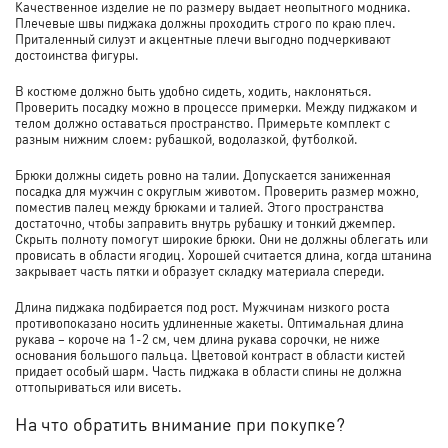
Качественное изделие не по размеру выдает неопытного модника.
Плечевые швы пиджака должны проходить строго по краю плеч.
Приталенный силуэт и акцентные плечи выгодно подчеркивают
достоинства фигуры.
В костюме должно быть удобно сидеть, ходить, наклоняться.
Проверить посадку можно в процессе примерки. Между пиджаком и
телом должно оставаться пространство. Примерьте комплект с
разным нижним слоем: рубашкой, водолазкой, футболкой.
Брюки должны сидеть ровно на талии. Допускается заниженная
посадка для мужчин с округлым животом. Проверить размер можно,
поместив палец между брюками и талией. Этого пространства
достаточно, чтобы заправить внутрь рубашку и тонкий джемпер.
Скрыть полноту помогут широкие брюки. Они не должны облегать или
провисать в области ягодиц. Хорошей считается длина, когда штанина
закрывает часть пятки и образует складку материала спереди.
Длина пиджака подбирается под рост. Мужчинам низкого роста
противопоказано носить удлиненные жакеты. Оптимальная длина
рукава – короче на 1-2 см, чем длина рукава сорочки, не ниже
основания большого пальца. Цветовой контраст в области кистей
придает особый шарм. Часть пиджака в области спины не должна
оттопыриваться или висеть.
На что обратить внимание при покупке?