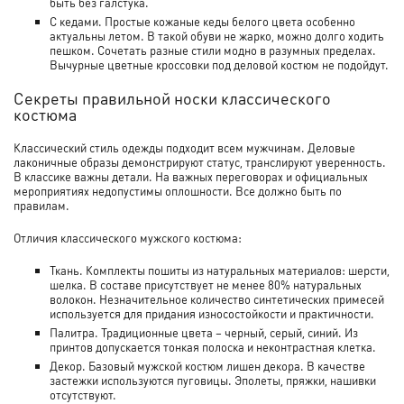
быть без галстука.
С кедами. Простые кожаные кеды белого цвета особенно
актуальны летом. В такой обуви не жарко, можно долго ходить
пешком. Сочетать разные стили модно в разумных пределах.
Вычурные цветные кроссовки под деловой костюм не подойдут.
Секреты правильной носки классического
костюма
Классический стиль одежды подходит всем мужчинам. Деловые
лаконичные образы демонстрируют статус, транслируют уверенность.
В классике важны детали. На важных переговорах и официальных
мероприятиях недопустимы оплошности. Все должно быть по
правилам.
Отличия классического мужского костюма:
Ткань. Комплекты пошиты из натуральных материалов: шерсти,
шелка. В составе присутствует не менее 80% натуральных
волокон. Незначительное количество синтетических примесей
используется для придания износостойкости и практичности.
Палитра. Традиционные цвета – черный, серый, синий. Из
принтов допускается тонкая полоска и неконтрастная клетка.
Декор. Базовый мужской костюм лишен декора. В качестве
застежки используются пуговицы. Эполеты, пряжки, нашивки
отсутствуют.