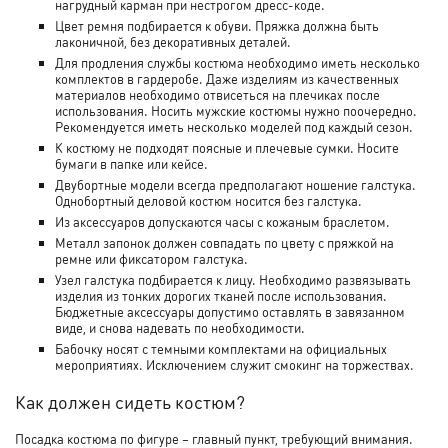
нагрудный карман при нестрогом дресс-коде.
Цвет ремня подбирается к обуви. Пряжка должна быть
лаконичной, без декоративных деталей.
Для продления службы костюма необходимо иметь несколько
комплектов в гардеробе. Даже изделиям из качественных
материалов необходимо отвисеться на плечиках после
использования. Носить мужские костюмы нужно поочередно.
Рекомендуется иметь несколько моделей под каждый сезон.
К костюму не подходят поясные и плечевые сумки. Носите
бумаги в папке или кейсе.
Двубортные модели всегда предполагают ношение галстука.
Однобортный деловой костюм носится без галстука.
Из аксессуаров допускаются часы с кожаным браслетом.
Металл запонок должен совпадать по цвету с пряжкой на
ремне или фиксатором галстука.
Узел галстука подбирается к лицу. Необходимо развязывать
изделия из тонких дорогих тканей после использования.
Бюджетные аксессуары допустимо оставлять в завязанном
виде, и снова надевать по необходимости.
Бабочку носят с темными комплектами на официальных
мероприятиях. Исключением служит смокинг на торжествах.
Как должен сидеть костюм?
Посадка костюма по фигуре – главный пункт, требующий внимания.